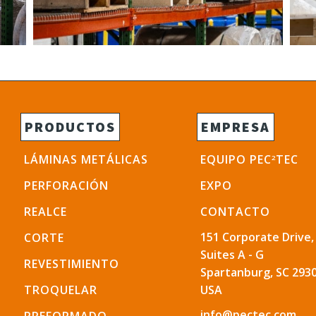
PRODUCTOS
EMPRESA
LÁMINAS METÁLICAS
EQUIPO PEC
TEC
2
PERFORACIÓN
EXPO
REALCE
CONTACTO
151 Corporate Drive,
CORTE
Suites A - G
REVESTIMIENTO
Spartanburg, SC 2930
TROQUELAR
USA
info@pectec.com