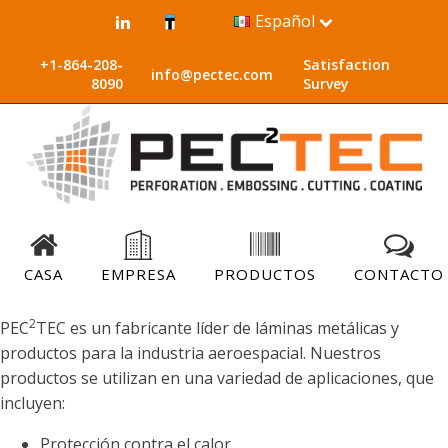
Español
+1-864-208-
Satisfaction
info@pectec.com
8090
Survey
CASA
EMPRESA
PRODUCTOS
CONTACTO
2
PEC
TEC es un fabricante líder de láminas metálicas y
productos para la industria aeroespacial. Nuestros
productos se utilizan en una variedad de aplicaciones, que
incluyen:
Protección contra el calor