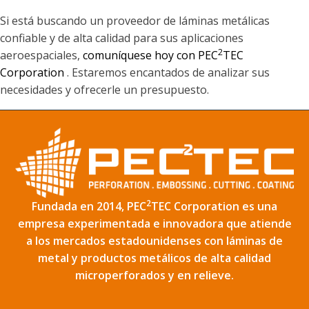
Si está buscando un proveedor de láminas metálicas
confiable y de alta calidad para sus aplicaciones
2
aeroespaciales,
comuníquese hoy con PEC
TEC
Corporation
. Estaremos encantados de analizar sus
necesidades y ofrecerle un presupuesto.
2
Fundada en 2014, PEC
TEC Corporation es una
empresa experimentada e innovadora que atiende
a los mercados estadounidenses con láminas de
metal y productos metálicos de alta calidad
microperforados y en relieve.