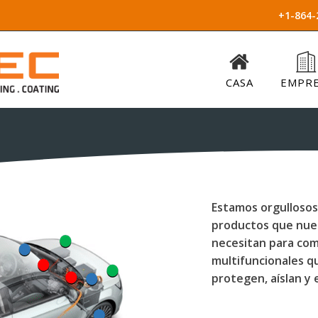
+1-864-
CASA
EMPR
Estamos orgullosos
productos que nues
necesitan para com
multifuncionales q
protegen, aíslan y 