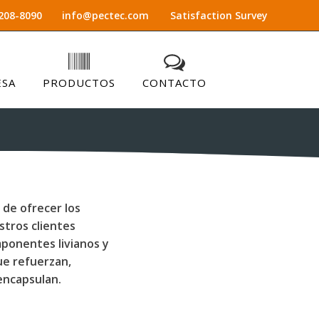
208-8090
info@pectec.com
Satisfaction Survey
ESA
PRODUCTOS
CONTACTO
 de ofrecer los
tros clientes
ponentes livianos y
ue refuerzan,
encapsulan.